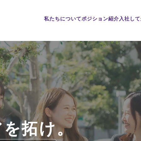
私たちについて
ポジション紹介
入社して
、
アを拓け。