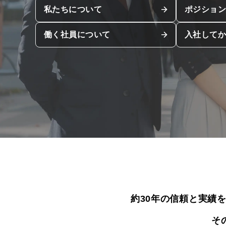
私たちについて
ポジショ
働く社員について
入社して
約30年の信頼と実績
そ